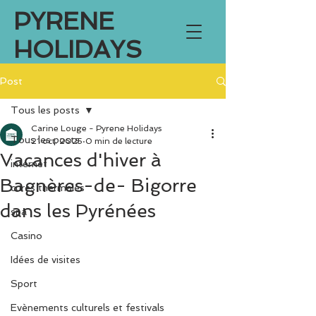
PYRENE
HOLIDAYS
Post
Tous les posts
Carine Louge - Pyrene Holidays
Tous les posts
21 oct. 2025
0 min de lecture
Vacances d'hiver à
internet
Bagnères-de- Bigorre
cures thermales
dans les Pyrénées
spa
Casino
Idées de visites
Sport
Evènements culturels et festivals