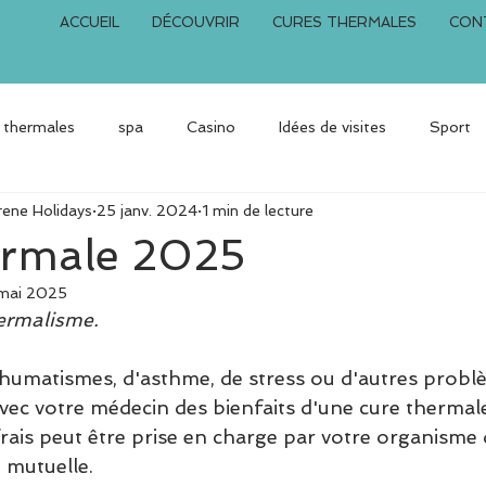
ACCUEIL
DÉCOUVRIR
CURES THERMALES
CON
 thermales
spa
Casino
Idées de visites
Sport
rene Holidays
25 janv. 2024
1 min de lecture
nos locations
Vacances Hiver
ermale 2025
 mai 2025
ermalisme. 
humatismes, d'asthme, de stress ou d'autres probl
avec votre médecin des bienfaits d'une cure thermale
rais peut être prise en charge par votre organisme 
e mutuelle.