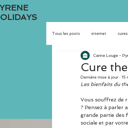
YRENE
OLIDAYS
Tous les posts
internet
cures
Carine Louge - Py
Evènements culturels et festivals
Cure th
Dernière mise à jour :
15
Les bienfaits du th
Vous souffrez de r
? Pensez à parler 
grande partie des f
sociale et par votr