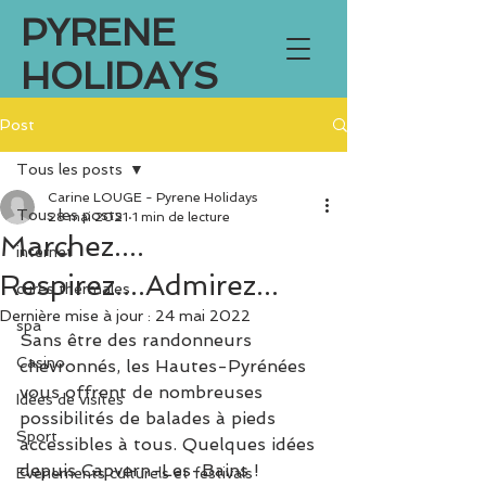
PYRENE
HOLIDAYS
Post
Tous les posts
Carine LOUGE - Pyrene Holidays
Tous les posts
28 mai 2021
1 min de lecture
Marchez....
internet
Respirez....Admirez...
cures thermales
Dernière mise à jour :
24 mai 2022
spa
Sans être des randonneurs 
Casino
chevronnés, les Hautes-Pyrénées 
vous offrent de nombreuses 
Idées de visites
possibilités de balades à pieds 
Sport
accessibles à tous. Quelques idées 
depuis Capvern-Les-Bains !
Evènements culturels et festivals