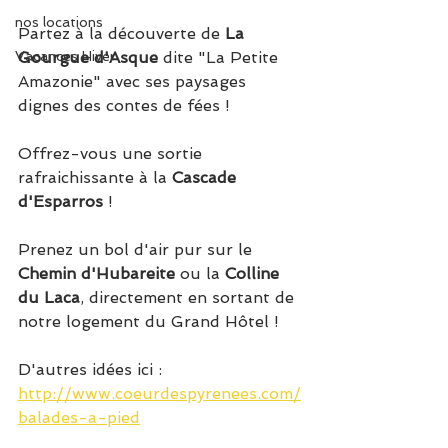
nos locations
Partez à la découverte de 
La 
Vacances Hiver
Gourgue d'Asque
 dite "La Petite 
Amazonie" avec ses paysages 
dignes des contes de fées !
Offrez-vous une sortie 
rafraichissante à la 
Cascade 
d'Esparros
 !
Prenez un bol d'air pur sur le 
Chemin d'Hubareite
 ou la 
Colline 
du Laca
, directement en sortant de 
notre logement du Grand Hôtel !
D'autres idées ici :
http://www.coeurdespyrenees.com/
balades-a-pied